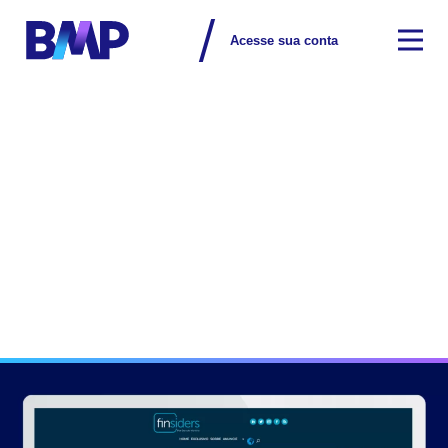
Acesse sua conta
BMP
/
Na mídia