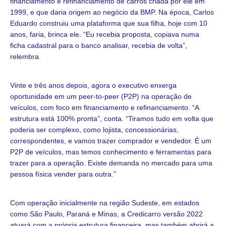
financiamento e refinanciamento de carros criada por ele em
1999, e que daria origem ao negócio da BMP. Na época, Carlos
Eduardo construiu uma plataforma que sua filha, hoje com 10
anos, faria, brinca ele. “Eu recebia proposta, copiava numa
ficha cadastral para o banco analisar, recebia de volta”,
relembra.
Vinte e três anos depois, agora o executivo enxerga
oportunidade em um peer-to-peer (P2P) na operação de
veículos, com foco em financiamento e refinanciamento. “A
estrutura está 100% pronta”, conta. “Tiramos tudo em volta que
poderia ser complexo, como lojista, concessionárias,
correspondentes, e vamos trazer comprador e vendedor. É um
P2P de veículos, mas temos conhecimento e ferramentas para
trazer para a operação. Existe demanda no mercado para uma
pessoa física vender para outra.”
Com operação inicialmente na região Sudeste, em estados
como São Paulo, Paraná e Minas, a Credicarro versão 2022
atuará com a própria estrutura financeira, mas também abrirá a