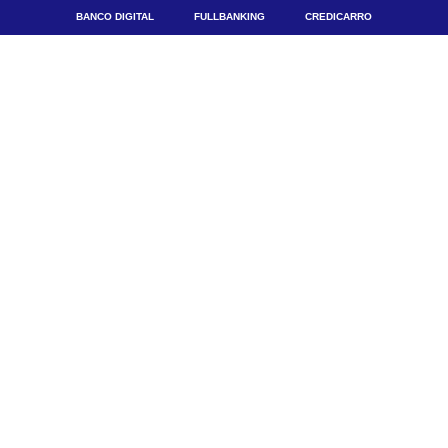
BANCO DIGITAL
FULLBANKING
CREDICARRO
Produtos e Serviços
Tecnologias
Conteúdos