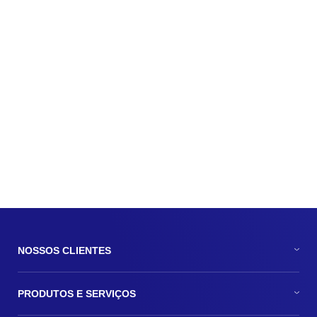
Mercado Livre amplia crédito a clientes e
estuda virar banco
Publicado em: 29 agosto, 2019
Matérias e Entrevistas
/
Mercado Livre
/
Valor Investe
NOSSOS CLIENTES
PRODUTOS E SERVIÇOS