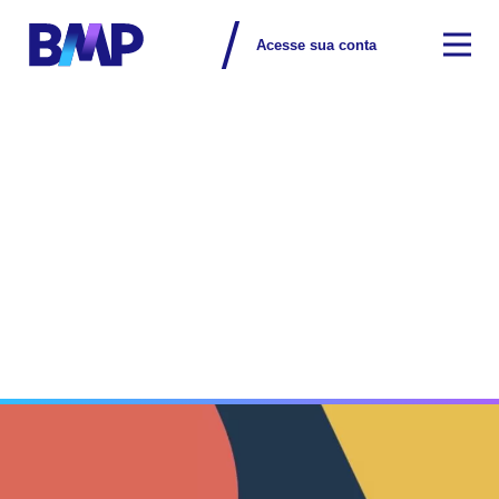
Acesse sua conta
Exame
/
Matérias e Entrevistas
/
Peac Maquininha